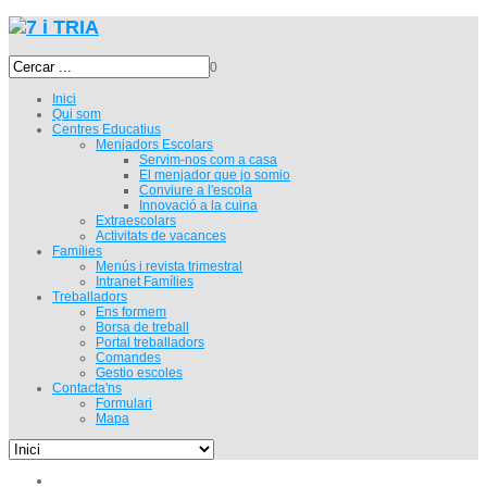
0
Inici
Qui som
Centres Educatius
Menjadors Escolars
Servim-nos com a casa
El menjador que jo somio
Conviure a l'escola
Innovació a la cuina
Extraescolars
Activitats de vacances
Famílies
Menús i revista trimestral
Intranet Famílies
Treballadors
Ens formem
Borsa de treball
Portal treballadors
Comandes
Gestio escoles
Contacta'ns
Formulari
Mapa