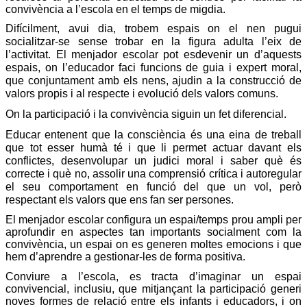
convivència a l’escola en el temps de migdia.
Difícilment, avui dia, trobem espais on el nen pugui
socialitzar-se sense trobar en la figura adulta l’eix de
l’activitat. El menjador escolar pot esdevenir un d’aquests
espais, on l’educador faci funcions de guia i expert moral,
que conjuntament amb els nens, ajudin a la construcció de
valors propis i al respecte i evolució dels valors comuns.
On la participació i la convivència siguin un fet diferencial.
Educar entenent que la consciència és una eina de treball
que tot esser humà té i que li permet actuar davant els
conflictes, desenvolupar un judici moral i saber què és
correcte i què no, assolir una comprensió crítica i autoregular
el seu comportament en funció del que un vol, però
respectant els valors que ens fan ser persones.
El menjador escolar configura un espai/temps prou ampli per
aprofundir en aspectes tan importants socialment com la
convivència, un espai on es generen moltes emocions i que
hem d’aprendre a gestionar-les de forma positiva.
Conviure a l’escola, es tracta d’imaginar un espai
convivencial, inclusiu, que mitjançant la participació generi
noves formes de relació entre els infants i educadors, i on