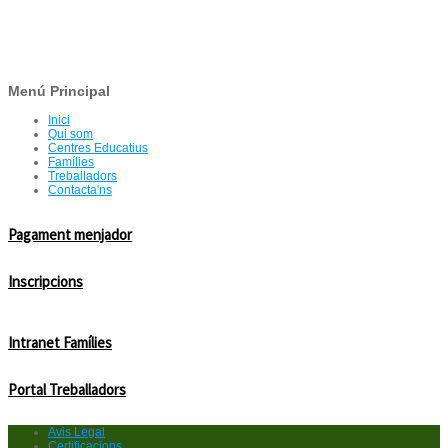
Menú Principal
Inici
Qui som
Centres Educatius
Famílies
Treballadors
Contacta'ns
Pagament menjador
Inscripcions
Intranet Famílies
Portal Treballadors
Avis Legal
Certificacions