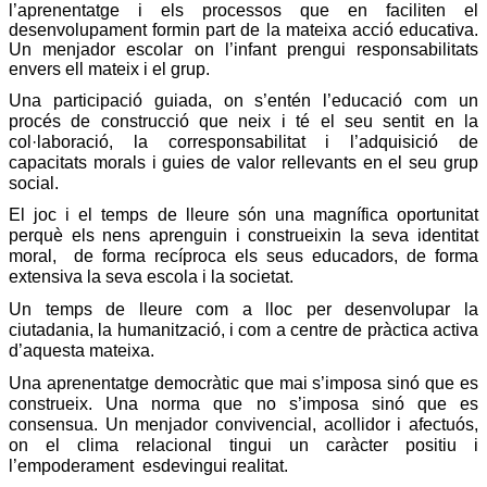
l’aprenentatge i els processos que en faciliten el
desenvolupament formin part de la mateixa acció educativa.
Un menjador escolar on l’infant prengui responsabilitats
envers ell mateix i el grup.
Una participació guiada, on s’entén l’educació com un
procés de construcció que neix i té el seu sentit en la
col·laboració, la corresponsabilitat i l’adquisició de
capacitats morals i guies de valor rellevants en el seu grup
social.
El joc i el temps de lleure són una magnífica oportunitat
perquè els nens aprenguin i construeixin la seva identitat
moral,
de forma recíproca els seus educadors, de forma
extensiva la seva escola i la societat.
Un temps de lleure com a lloc per desenvolupar la
ciutadania, la humanització, i com a centre de pràctica activa
d’aquesta mateixa.
Una aprenentatge democràtic que mai s’imposa sinó que es
construeix. Una norma que no s’imposa sinó que es
consensua. Un menjador convivencial, acollidor i afectuós,
on el clima relacional tingui un caràcter positiu i
l’empoderament
esdevingui realitat.