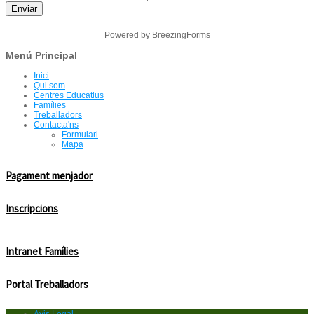
Enviar
Powered by BreezingForms
Menú Principal
Inici
Qui som
Centres Educatius
Famílies
Treballadors
Contacta'ns
Formulari
Mapa
Pagament menjador
Inscripcions
Intranet Famílies
Portal Treballadors