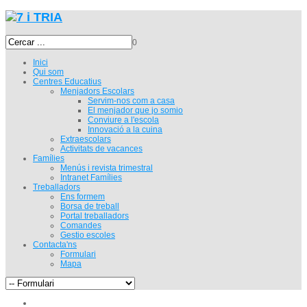
0
Inici
Qui som
Centres Educatius
Menjadors Escolars
Servim-nos com a casa
El menjador que jo somio
Conviure a l'escola
Innovació a la cuina
Extraescolars
Activitats de vacances
Famílies
Menús i revista trimestral
Intranet Famílies
Treballadors
Ens formem
Borsa de treball
Portal treballadors
Comandes
Gestio escoles
Contacta'ns
Formulari
Mapa