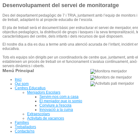
Desenvolupament del servei de monitoratge
Des del departament pedagògic de 7 i TRIA, juntament amb l’equip de monitors i
de treball, adaptant-lo al projecte educatiu de l’escola.
El pla de treball serà el document bàsic per estructurar el servei de menjador, ens
objectius pedagògics, la distribució de grups i tasques i la seva temporalització, t
característiques del centre, dels infants i dels recursos de què disposem.
El nostre dia a dia es duu a terme amb una atenció acurada de l’infant, incidint en
educativa.
Tots els equips són dirigits per un coordinador/a de centre que, juntament, amb 
estableixen un procés de treball on el funcionament s’avalua contínuament, això 
serveis dinàmics i oberts.
Menú Principal
Inici
Qui som
Centres Educatius
Menjadors Escolars
Servim-nos com a casa
El menjador que jo somio
Conviure a l'escola
Innovació a la cuina
Extraescolars
Activitats de vacances
Famílies
Treballadors
Contacta'ns