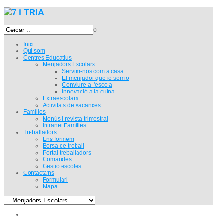
0
Inici
Qui som
Centres Educatius
Menjadors Escolars
Servim-nos com a casa
El menjador que jo somio
Conviure a l'escola
Innovació a la cuina
Extraescolars
Activitats de vacances
Famílies
Menús i revista trimestral
Intranet Famílies
Treballadors
Ens formem
Borsa de treball
Portal treballadors
Comandes
Gestio escoles
Contacta'ns
Formulari
Mapa