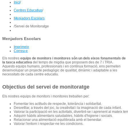
Inici
/
Centres Educatius
/
Menjadors Escolars
/
Servei de Monitoratge
Menjadors Escolars
Imprimeix
Correu-e
Els nostres
equips de monitors i monitores són un dels eixos fonamentals de
la tasca educativa
del temps de migdia que proposem des de 7 i TRIA.
Aquests equips humans, professionals i en contínua formació, ens permeten
desenvolupar un projecte pedagògic de qualitat, dinàmic i adaptable a les
necessitats de cada centre educatiu.
Objectius del servei de monitoratge
Els nostres equips de monitors i monitores treballen per:
Fomentar les actituds de respecte, tolerància i solidaritat.
Desvetllar, a través del joc, la creativitat i la imaginació de cada infant.
Valorar la participació en les activitats, divertint-se i aprenent al mateix te
Adquirir hàbits alimentaris saludables, hàbits d'higiene i socials.
Relacionar una alimentació equilibrada amb el benestar.
Valorar l'entorn i respectar-ne les condicions.