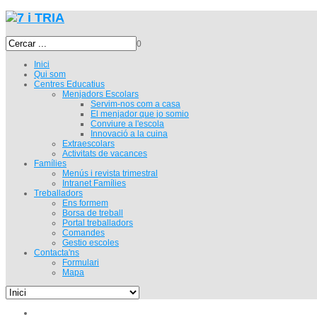
0
Inici
Qui som
Centres Educatius
Menjadors Escolars
Servim-nos com a casa
El menjador que jo somio
Conviure a l'escola
Innovació a la cuina
Extraescolars
Activitats de vacances
Famílies
Menús i revista trimestral
Intranet Famílies
Treballadors
Ens formem
Borsa de treball
Portal treballadors
Comandes
Gestio escoles
Contacta'ns
Formulari
Mapa