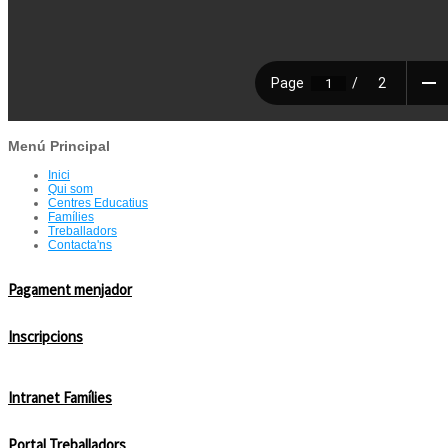
Menú Principal
Inici
Qui som
Centres Educatius
Famílies
Treballadors
Contacta'ns
Pagament menjador
Inscripcions
Intranet Famílies
Portal Treballadors