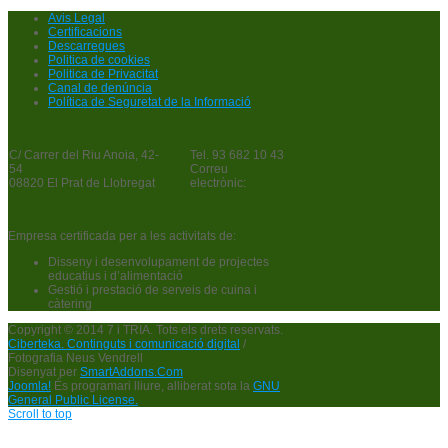
Avis Legal
Certificacions
Descarregues
Politica de cookies
Politica de Privacitat
Canal de denúncia
Política de Seguretat de la Informació
C/ Carrer del Riu Anoia, 42-
Tel. 93 682 10 43
54
Correu
08820 El Prat de Llobregat
electrònic:
Empresa certificada per a les activitats de:
Disseny i desenvolupament de projectes
educatius i d’alimentació
Gestió i prestació de serveis de cuina i
càtering
Copyright © 2014 7 i TRIA. Tots els drets reservats.
Ciberteka. Continguts i comunicació digital
/
Fotografia Neus Vendrell
Disenyat per
SmartAddons.Com
Joomla!
És programari lliure, alliberat sota la
GNU
General Public License.
Scroll to top