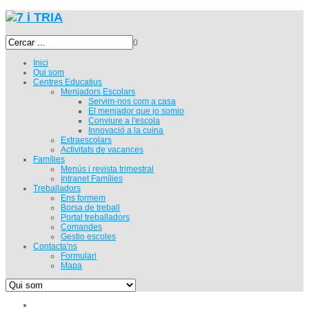
0
Inici
Qui som
Centres Educatius
Menjadors Escolars
Servim-nos com a casa
El menjador que jo somio
Conviure a l'escola
Innovació a la cuina
Extraescolars
Activitats de vacances
Famílies
Menús i revista trimestral
Intranet Famílies
Treballadors
Ens formem
Borsa de treball
Portal treballadors
Comandes
Gestio escoles
Contacta'ns
Formulari
Mapa