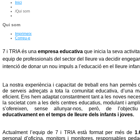
Inici
/
Qui som
Qui som
Imprimeix
Correu-e
7 i TRIA és una
empresa educativa
que inicia la seva activit
equip de profes­sionals del sector del lleure va decidir engega
intenció de donar un nou impuls a l’educació en el lleure infanti
La nostra experiència i capacitat de treball ens han permès o
de serveis adreçats a tota la comunitat educativa, d’una 
eficient. Ens hem adaptat constantment tant a les noves nece
la societat com a les dels centres educatius, modu­lant i ampl
s’ofereixen, sense allunyar-nos, però, de l’objecti
educativament en el temps de lleure dels infants i joves.
Actualment l’equip de 7 i TRIA està format per més de
1
personal d’oficina, moni­tors i monitores, responsables peda