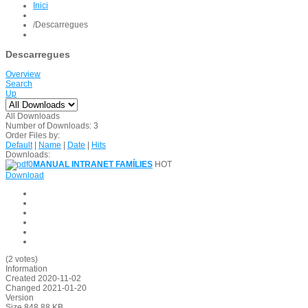
Inici
/
Descarregues
Descarregues
Overview
Search
Up
All Downloads
Number of Downloads: 3
Order Files by:
Default
|
Name
|
Date
|
Hits
Downloads:
MANUAL INTRANET FAMÍLIES
HOT
Download
(2 votes)
Information
Created
2020-11-02
Changed
2021-01-20
Version
Size
848.88 KB