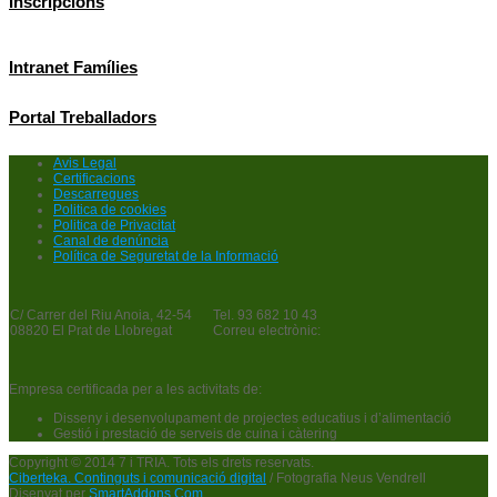
Inscripcions
Intranet Famílies
Portal Treballadors
Avis Legal
Certificacions
Descarregues
Politica de cookies
Politica de Privacitat
Canal de denúncia
Política de Seguretat de la Informació
C/ Carrer del Riu Anoia, 42-54
Tel. 93 682 10 43
08820 El Prat de Llobregat
Correu electrònic:
Empresa certificada per a les activitats de:
Disseny i desenvolupament de projectes educatius i d’alimentació
Gestió i prestació de serveis de cuina i càtering
Copyright © 2014 7 i TRIA. Tots els drets reservats.
Ciberteka. Continguts i comunicació digital
/ Fotografia Neus Vendrell
Disenyat per
SmartAddons.Com