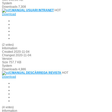
System
Downloads
7,308
MANUAL USUARI INTRANET
HOT
Download
(2 votes)
Information
Created
2020-11-04
Changed
2020-11-04
Version
Size
757.7 KB
System
Downloads
4,986
MANUAL DESCÀRREGA REVISTA
HOT
Download
(4 votes)
Information