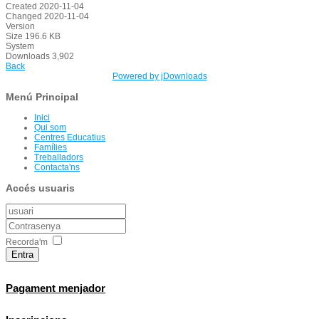
Created
2020-11-04
Changed
2020-11-04
Version
Size
196.6 KB
System
Downloads
3,902
Back
Powered by jDownloads
Menú Principal
Inici
Qui som
Centres Educatius
Famílies
Treballadors
Contacta'ns
Accés usuaris
Recorda'm
Entra
Pagament menjador