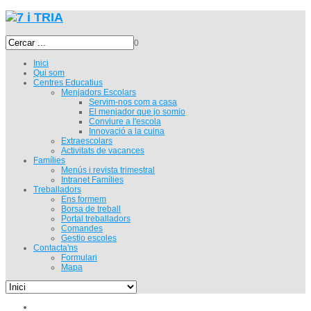
0
Inici
Qui som
Centres Educatius
Menjadors Escolars
Servim-nos com a casa
El menjador que jo somio
Conviure a l'escola
Innovació a la cuina
Extraescolars
Activitats de vacances
Famílies
Menús i revista trimestral
Intranet Famílies
Treballadors
Ens formem
Borsa de treball
Portal treballadors
Comandes
Gestio escoles
Contacta'ns
Formulari
Mapa