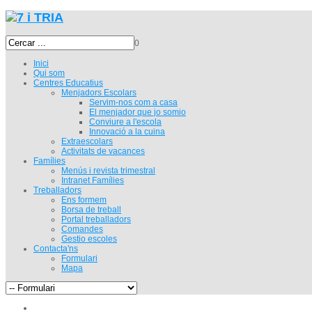
0
Inici
Qui som
Centres Educatius
Menjadors Escolars
Servim-nos com a casa
El menjador que jo somio
Conviure a l'escola
Innovació a la cuina
Extraescolars
Activitats de vacances
Famílies
Menús i revista trimestral
Intranet Famílies
Treballadors
Ens formem
Borsa de treball
Portal treballadors
Comandes
Gestio escoles
Contacta'ns
Formulari
Mapa