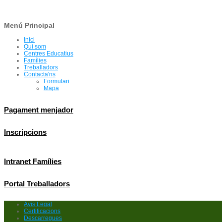
Menú Principal
Inici
Qui som
Centres Educatius
Famílies
Treballadors
Contacta'ns
Formulari
Mapa
Pagament menjador
Inscripcions
Intranet Famílies
Portal Treballadors
Avis Legal
Certificacions
Descarregues