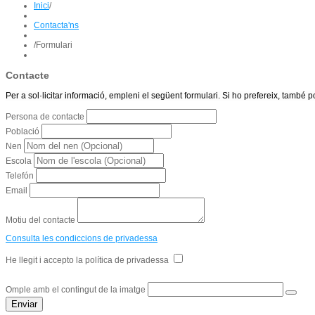
Inici
/
Contacta'ns
/
Formulari
Contacte
Per a sol·licitar informació, empleni el següent formulari. Si ho prefereix, també 
Persona de contacte
Població
Nen
Escola
Telefón
Email
Motiu del contacte
Consulta les condiccions de privadessa
He llegit i accepto la política de privadessa
Omple amb el contingut de la imatge
Enviar